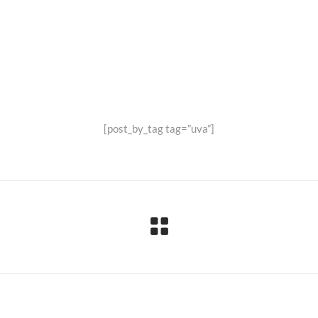
Settembre – Ottobre –
Novembre
[post_by_tag tag=”uva”]