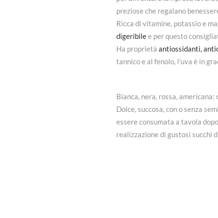
preziose che regalano benesser
Ricca di vitamine, potassio e m
digeribile
e per questo consigliat
Ha proprietà
antiossidanti, ant
tannico e al fenolo, l’uva è in gr
Bianca, nera, rossa, americana: c
Dolce, succosa, con o senza semi,
essere consumata a tavola dopo i
realizzazione di gustosi succhi di
STAGIONALITÀ