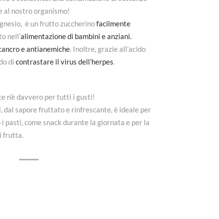
e al nostro organismo!
agnesio, è un frutto zuccherino
facilmente
o nell’
alimentazione di bambini e anziani.
icancro e antianemiche
. Inoltre, grazie all’acido
ado di
contrastare il virus dell’herpes
.
e n’è davvero per tutti i gusti!
 dal sapore fruttato e rinfrescante, è ideale per
 pasti, come snack durante la giornata e per la
 frutta.
CONTENUTO