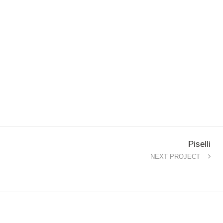
Fibre, sali minerali,
vitamine, potassio
Piselli
NEXT PROJECT